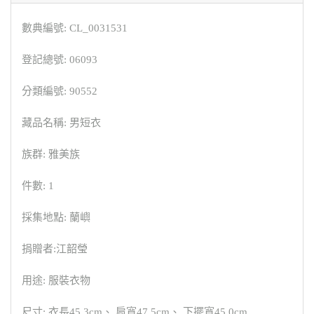
數典編號: CL_0031531
登記總號: 06093
分類編號: 90552
藏品名稱: 男短衣
族群: 雅美族
件數: 1
採集地點: 蘭嶼
捐贈者:江韶瑩
用途: 服裝衣物
尺寸: 衣長45.3cm、 肩寬47.5cm、 下擺寬45.0cm