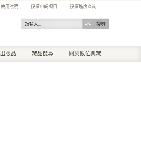
站使用說明
授權申請項目
授權進度查詢
搜尋
出版品
藏品搜尋
關於數位典藏