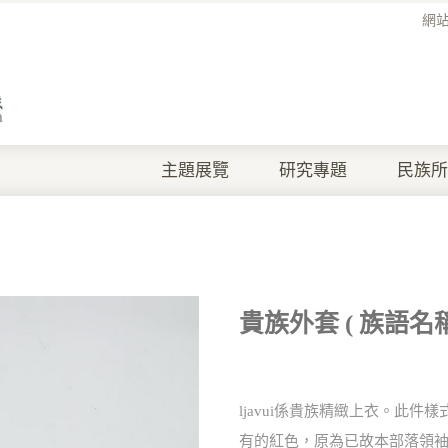
網
主題展覽
研究專題
民族所
貴族外套 ( 族語名稱 L
ljavui係貴族精緻上衣。此
有的紅色，原為已故本部落領袖malje