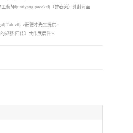
工藝師ljumiyang pacekelj（許春美）針對背面
j Taluviljav莊德才先生提供。
ngan的記藝-回佳》共作展展件。