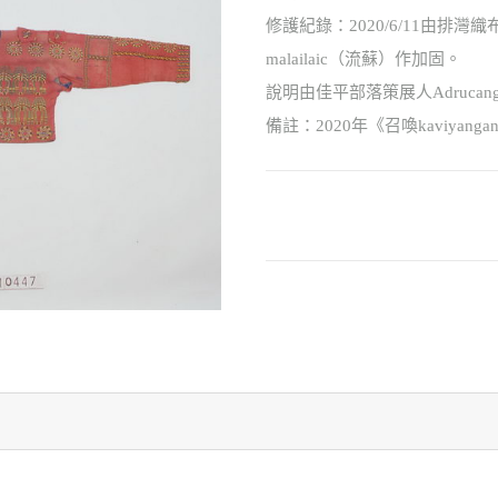
修護紀錄：2020/6/11由排灣織布
malailaic（流蘇）作加固。
說明由佳平部落策展人Adrucangal
備註：2020年《召喚kaviya