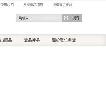
站使用說明
授權申請項目
授權進度查詢
搜尋
出版品
藏品搜尋
關於數位典藏