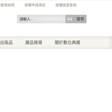
站使用說明
授權申請項目
授權進度查詢
搜尋
出版品
藏品搜尋
關於數位典藏