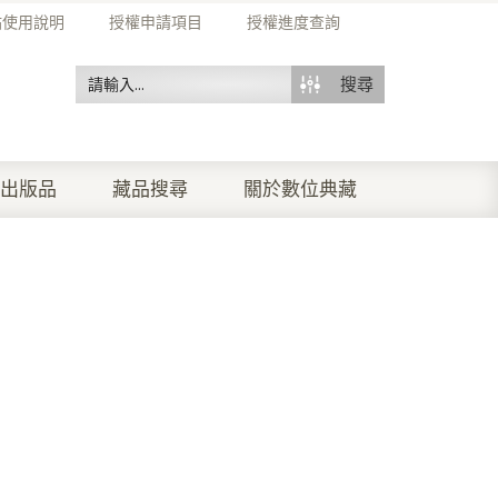
站使用說明
授權申請項目
授權進度查詢
搜尋
出版品
藏品搜尋
關於數位典藏