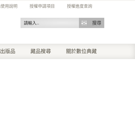
站使用說明
授權申請項目
授權進度查詢
搜尋
出版品
藏品搜尋
關於數位典藏