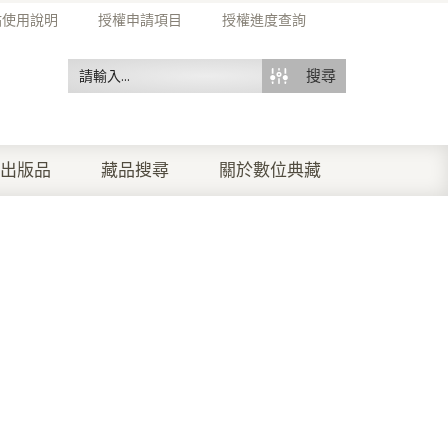
站使用說明
授權申請項目
授權進度查詢
搜尋
出版品
藏品搜尋
關於數位典藏