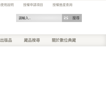
站使用說明
授權申請項目
授權進度查詢
搜尋
出版品
藏品搜尋
關於數位典藏