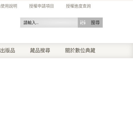
站使用說明
授權申請項目
授權進度查詢
搜尋
出版品
藏品搜尋
關於數位典藏