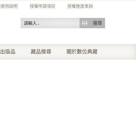
站使用說明
授權申請項目
授權進度查詢
搜尋
出版品
藏品搜尋
關於數位典藏