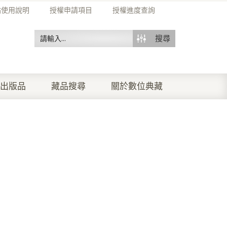
站使用說明
授權申請項目
授權進度查詢
搜尋
出版品
藏品搜尋
關於數位典藏