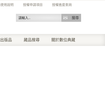
站使用說明
授權申請項目
授權進度查詢
搜尋
出版品
藏品搜尋
關於數位典藏