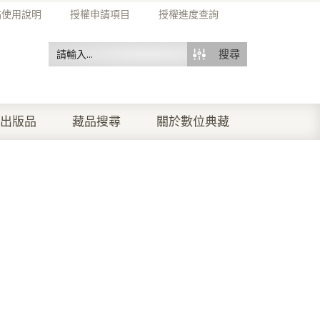
站使用說明
授權申請項目
授權進度查詢
搜尋
出版品
藏品搜尋
關於數位典藏