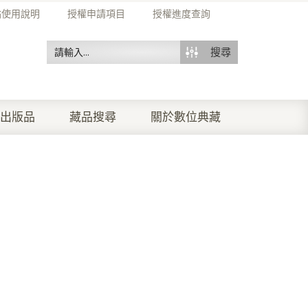
站使用說明
授權申請項目
授權進度查詢
搜尋
出版品
藏品搜尋
關於數位典藏