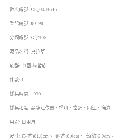
數典編號: CL_0038646
登記總號: 00199
分類編號: G字102
藏品名稱: 烏拉草
族群: 中國-赫哲族
件數: 1
採集時間: 1930
採集地點: 黑龍江依蘭、樺川、富錦、同江、撫遠
用途: 日用具
尺寸: 長(約)81.0cm、 寬(約)8.0cm、 高(約)6.0cm、