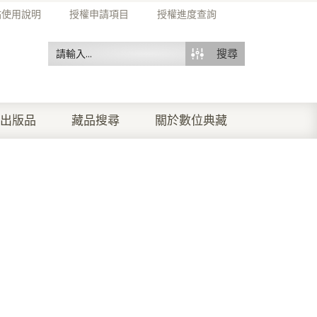
站使用說明
授權申請項目
授權進度查詢
搜尋
出版品
藏品搜尋
關於數位典藏