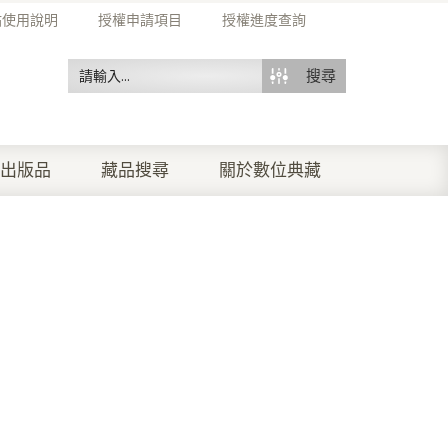
站使用說明
授權申請項目
授權進度查詢
搜尋
出版品
藏品搜尋
關於數位典藏