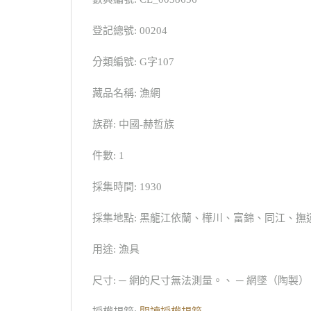
登記總號: 00204
分類編號: G字107
藏品名稱: 漁網
族群: 中國-赫哲族
件數: 1
採集時間: 1930
採集地點: 黑龍江依蘭、樺川、富錦、同江、撫
用途: 漁具
尺寸: ─ 網的尺寸無法測量。、 ─ 網墜（陶製）：（