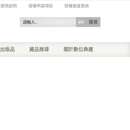
站使用說明
授權申請項目
授權進度查詢
搜尋
出版品
藏品搜尋
關於數位典藏