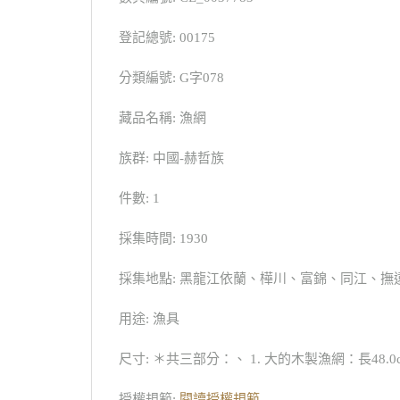
登記總號: 00175
分類編號: G字078
藏品名稱: 漁網
族群: 中國-赫哲族
件數: 1
採集時間: 1930
採集地點: 黑龍江依蘭、樺川、富錦、同江、撫
用途: 漁具
尺寸: ＊共三部分：、 1. 大的木製漁網：長48.0cm，
授權規範:
閱讀授權規範