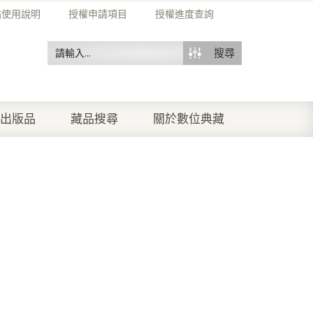
站使用說明
授權申請項目
授權進度查詢
搜尋
出版品
藏品搜尋
關於數位典藏