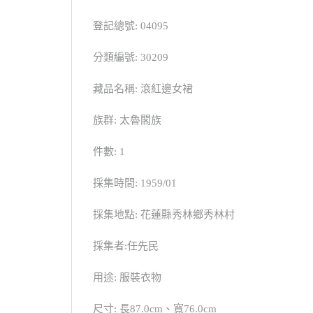
登記總號: 04095
分類編號: 30209
藏品名稱: 滾紅邊女裙
族群: 太魯閣族
件數: 1
採集時間: 1959/01
採集地點: 花蓮縣秀林鄉秀林村
採集者:任先民
用途: 服裝衣物
尺寸: 長87.0cm、寬76.0cm