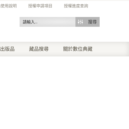
站使用說明
授權申請項目
授權進度查詢
搜尋
出版品
藏品搜尋
關於數位典藏