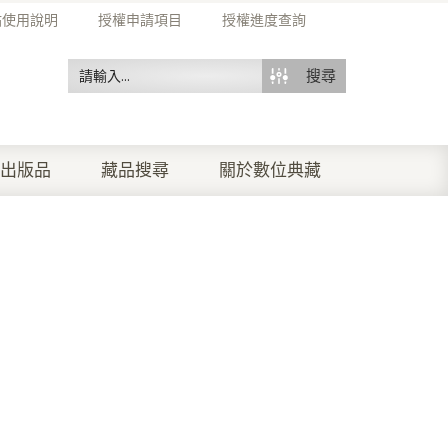
站使用說明
授權申請項目
授權進度查詢
搜尋
出版品
藏品搜尋
關於數位典藏