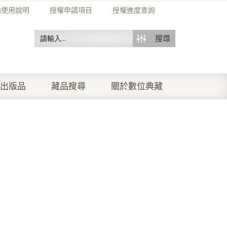
站使用說明
授權申請項目
授權進度查詢
搜尋
出版品
藏品搜尋
關於數位典藏