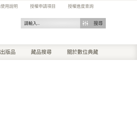
站使用說明
授權申請項目
授權進度查詢
搜尋
出版品
藏品搜尋
關於數位典藏