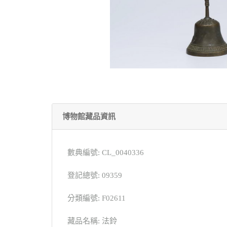
博物館藏品資訊
數典編號: CL_0040336
登記總號: 09359
分類編號: F02611
藏品名稱: 法鈴