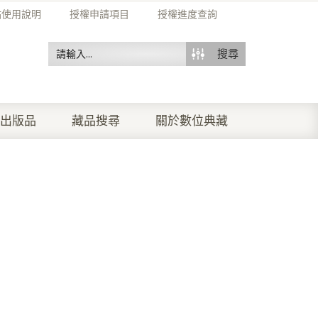
站使用說明
授權申請項目
授權進度查詢
搜尋
出版品
藏品搜尋
關於數位典藏