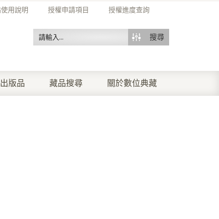
站使用說明
授權申請項目
授權進度查詢
搜尋
出版品
藏品搜尋
關於數位典藏