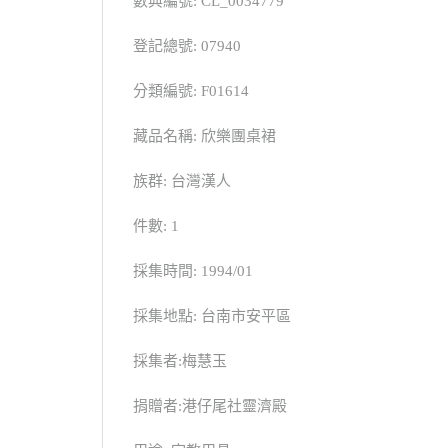
數典編號: CL_0034779
登記總號: 07940
分類編號: F01614
藏品名稱: 欣樂團桌裙
族群: 台灣漢人
件數: 1
採集時間: 1994/01
採集地點: 台南市安平區
採集者:梅慧玉
捐贈者:港仔尾社靈濟殿