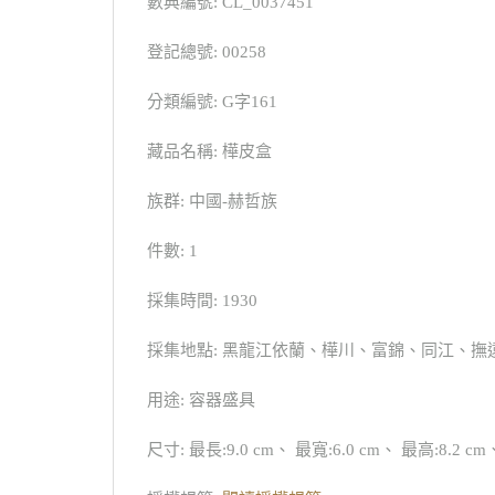
數典編號: CL_0037451
登記總號: 00258
分類編號: G字161
藏品名稱: 樺皮盒
族群: 中國-赫哲族
件數: 1
採集時間: 1930
採集地點: 黑龍江依蘭、樺川、富錦、同江、撫
用途: 容器盛具
尺寸: 最長:9.0 cm、 最寬:6.0 cm、 最高:8.2 cm