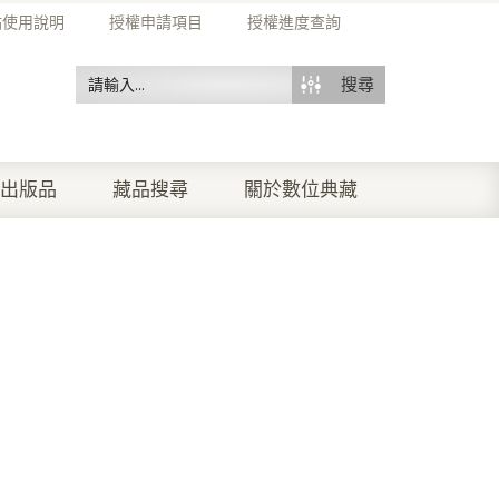
站使用說明
授權申請項目
授權進度查詢
搜尋
出版品
藏品搜尋
關於數位典藏