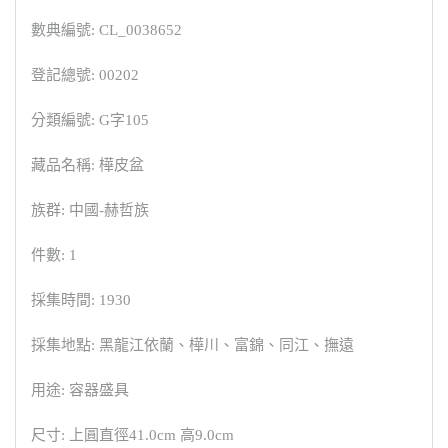
數典編號: CL_0038652
登記總號: 00202
分類編號: G字105
藏品名稱: 樺皮盆
族群: 中國-赫哲族
件數: 1
採集時間: 1930
採集地點: 黑龍江依蘭、樺川、富錦、同江、撫遠
用途: 容器盛具
尺寸: 上圓直徑41.0cm 高9.0cm