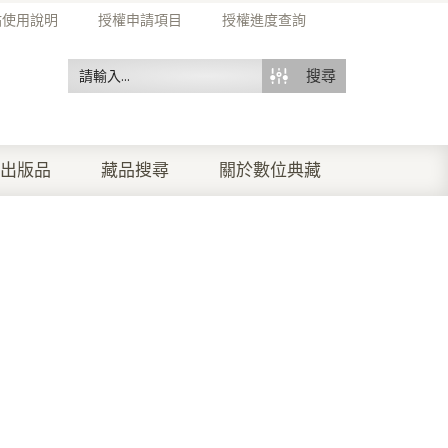
站使用說明
授權申請項目
授權進度查詢
搜尋
出版品
藏品搜尋
關於數位典藏