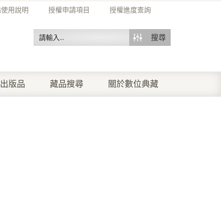
站使用說明
授權申請項目
授權進度查詢
搜尋
出版品
藏品搜尋
關於數位典藏