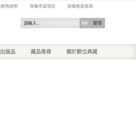
站使用說明
授權申請項目
授權進度查詢
搜尋
出版品
藏品搜尋
關於數位典藏