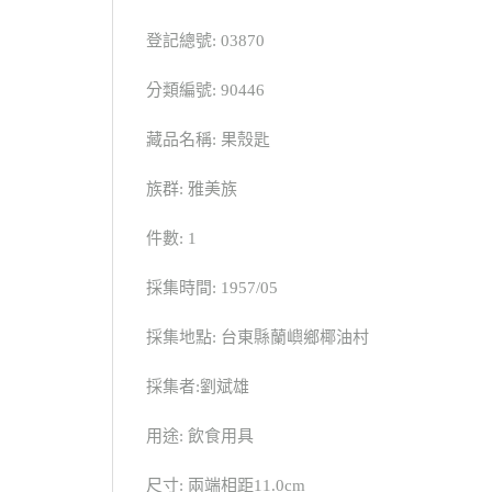
登記總號: 03870
分類編號: 90446
藏品名稱: 果殼匙
族群: 雅美族
件數: 1
採集時間: 1957/05
採集地點: 台東縣蘭嶼鄉椰油村
採集者:劉斌雄
用途: 飲食用具
尺寸: 兩端相距11.0cm