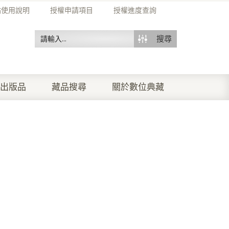
站使用說明
授權申請項目
授權進度查詢
搜尋
出版品
藏品搜尋
關於數位典藏