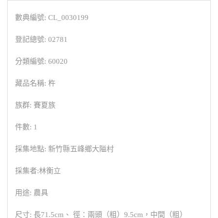
數典編號: CL_0030199
登記總號: 02781
分類編號: 60020
藏品名稱: 杵
族群: 賽夏族
件數: 1
採集地點: 新竹縣五峰鄉大隘村
採集者:林衡立
用途: 農具
尺寸: 長71.5cm、 徑：兩頭（粗）9.5cm，中間（粗）