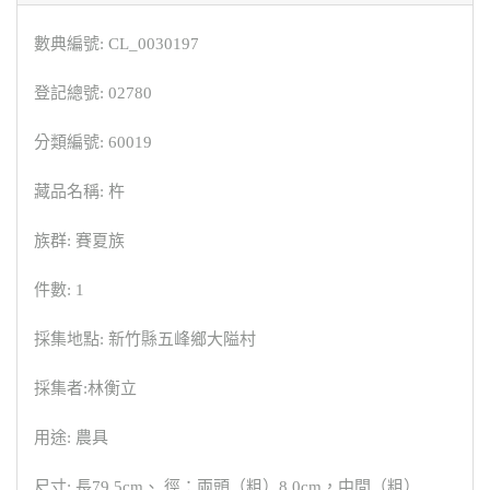
數典編號: CL_0030197
登記總號: 02780
分類編號: 60019
藏品名稱: 杵
族群: 賽夏族
件數: 1
採集地點: 新竹縣五峰鄉大隘村
採集者:林衡立
用途: 農具
尺寸: 長79.5cm、 徑：兩頭（粗）8.0cm，中間（粗）