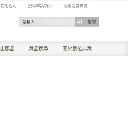
站使用說明
授權申請項目
授權進度查詢
搜尋
出版品
藏品搜尋
關於數位典藏