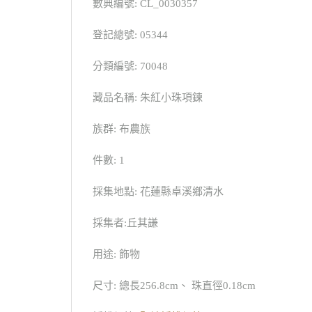
數典編號: CL_0030357
登記總號: 05344
分類編號: 70048
藏品名稱: 朱紅小珠項鍊
族群: 布農族
件數: 1
採集地點: 花蓮縣卓溪鄉清水
採集者:丘其謙
用途: 飾物
尺寸: 總長256.8cm、 珠直徑0.18cm