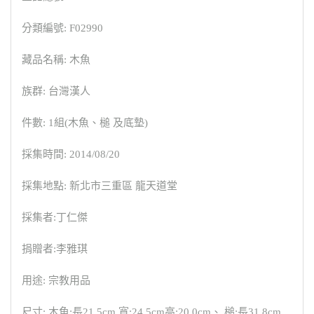
分類編號: F02990
藏品名稱: 木魚
族群: 台灣漢人
件數: 1組(木魚、槌 及底墊)
採集時間: 2014/08/20
採集地點: 新北市三重區 龍天道堂
採集者:丁仁傑
捐贈者:李雅琪
用途: 宗教用品
尺寸: 木魚:長21.5cm 寬:24.5cm高:20.0cm、 槌:長31.8cm