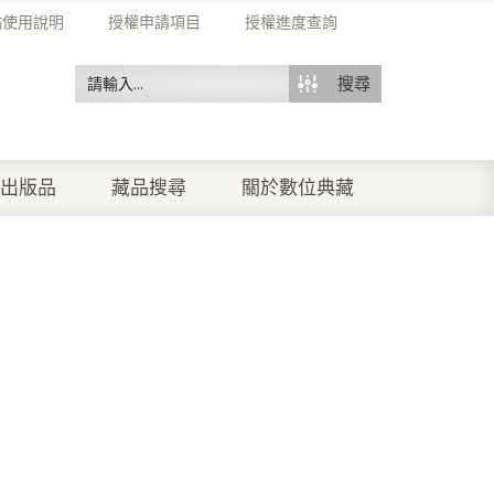
站使用說明
授權申請項目
授權進度查詢
搜尋
出版品
藏品搜尋
關於數位典藏