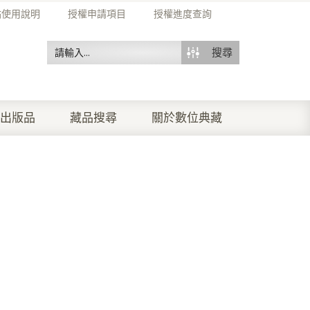
站使用說明
授權申請項目
授權進度查詢
搜尋
出版品
藏品搜尋
關於數位典藏