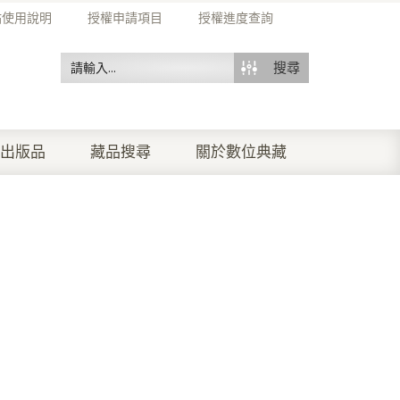
站使用說明
授權申請項目
授權進度查詢
搜尋
出版品
藏品搜尋
關於數位典藏