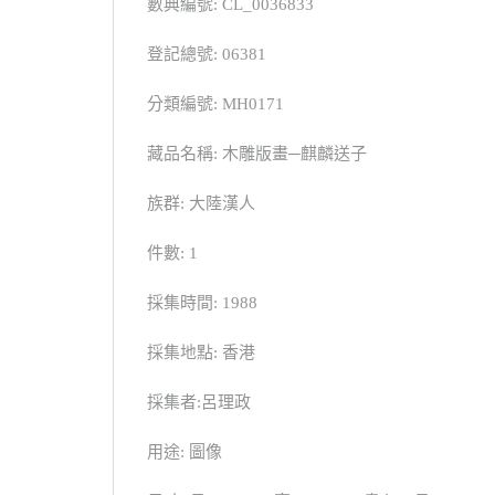
數典編號: CL_0036833
登記總號: 06381
分類編號: MH0171
藏品名稱: 木雕版畫─麒麟送子
族群: 大陸漢人
件數: 1
採集時間: 1988
採集地點: 香港
採集者:呂理政
用途: 圖像