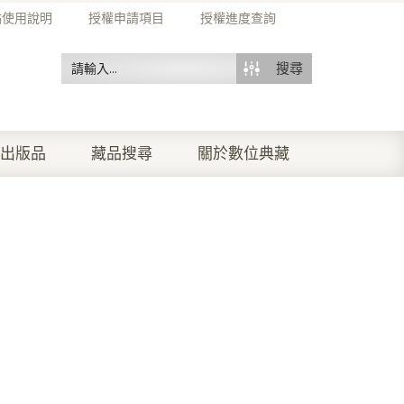
站使用說明
授權申請項目
授權進度查詢
搜尋
出版品
藏品搜尋
關於數位典藏