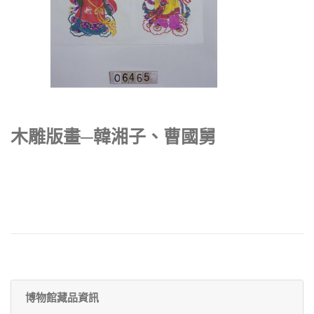
木雕版畫─韓湘子、曹國舅
博物館藏品資訊