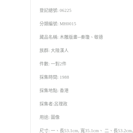
登記總號: 06225
分類編號: MH0015
藏品名稱: 木雕版畫─秦瓊、敬德
族群: 大陸漢人
件數: 一對2件
採集時間: 1988
採集地點: 香港
採集者:呂理政
用途: 圖像
尺寸: 一、長53.1cm, 寬35.1cm、 二、長53.2cm,