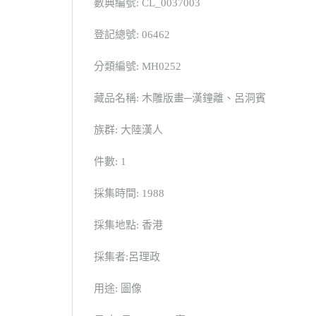
數典編號: CL_0037003
登記總號: 06462
分類編號: MH0252
藏品名稱: 木雕版畫─漢鐘離、呂洞賓
族群: 大陸漢人
件數: 1
採集時間: 1988
採集地點: 香港
採集者:呂理政
用途: 圖像