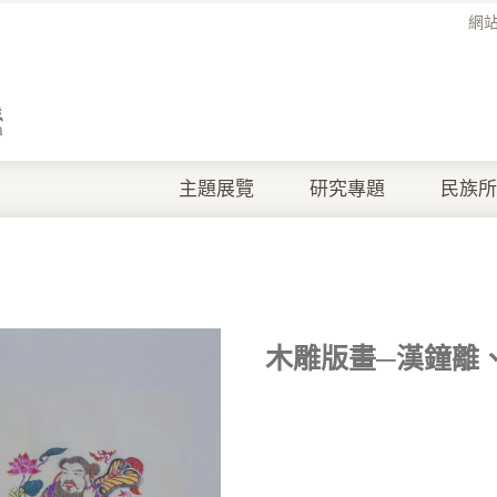
網
主題展覽
研究專題
民族所
木雕版畫─漢鐘離