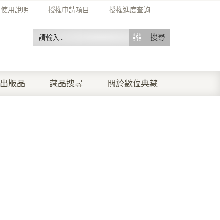
站使用說明
授權申請項目
授權進度查詢
搜尋
出版品
藏品搜尋
關於數位典藏