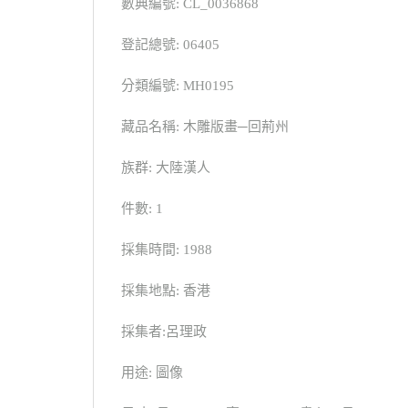
數典編號: CL_0036868
登記總號: 06405
分類編號: MH0195
藏品名稱: 木雕版畫─回荊州
族群: 大陸漢人
件數: 1
採集時間: 1988
採集地點: 香港
採集者:呂理政
用途: 圖像