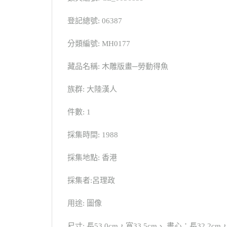
登記總號: 06387
分類編號: MH0177
藏品名稱: 木雕版畫─勞動得魚
族群: 大陸漢人
件數: 1
採集時間: 1988
採集地點: 香港
採集者:呂理政
用途: 圖像
尺寸: 長53.0cm，寬33.5cm、 畫心：長32.2cm