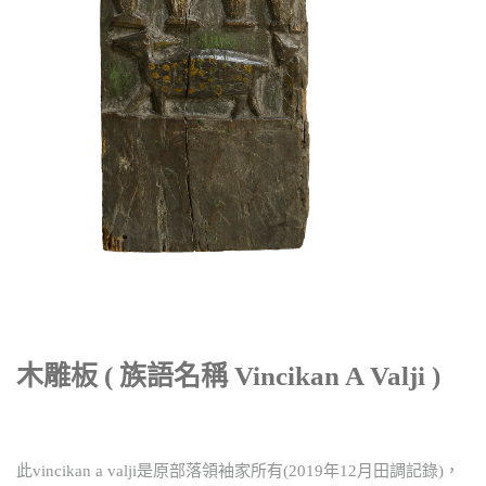
木雕板 ( 族語名稱 Vincikan A Valji )
此vincikan a valji是原部落領袖家所有(2019年12月田調記錄)，