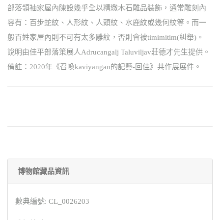
部落領袖家屋內陳設幾乎全以精緻木石雕品裝飾，通常雕刻內
容有：百步蛇紋、人形紋、人頭紋、水鹿紋或幾何紋等。而一
般百姓家屋內則不可有太多雕紋，否則會被timimitim(糾舉)。
說明由佳平部落策展人Adrucangalj Taluviljav莊德才先生提供。
備註：2020年《召喚kaviyangan的記藝-回佳》共作展展件。
博物館藏品資訊
數典編號: CL_0026203