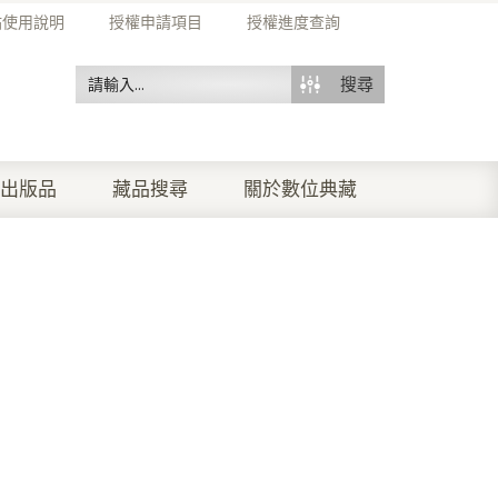
站使用說明
授權申請項目
授權進度查詢
搜尋
出版品
藏品搜尋
關於數位典藏