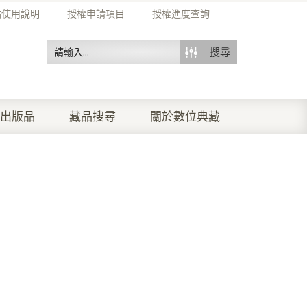
站使用說明
授權申請項目
授權進度查詢
搜尋
出版品
藏品搜尋
關於數位典藏