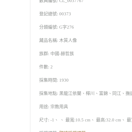
數典編號: CL_0037767
登記總號: 00373
分類編號: G字276
藏品名稱: 木質人像
族群: 中國-赫哲族
件數: 2
採集時間: 1930
採集地點: 黑龍江依蘭、樺川、富錦、同江、撫
用途: 宗教用具
尺寸: -1、 、 最寬:10.5 cm、 最高:32.0 cm、 