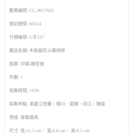
數典編號: CL_0037662
登記總號: 00324
分類編號: G字227
藏品名稱: 木製扁形火藥拼缾
族群: 中國-赫哲族
件數: 1
採集時間: 1930
採集地點: 黑龍江依蘭、樺川、富錦、同江、撫遠
用途: 容器盛具
尺寸: 長:11.3 cm、 寬:4.0 cm、 高:9.5 cm